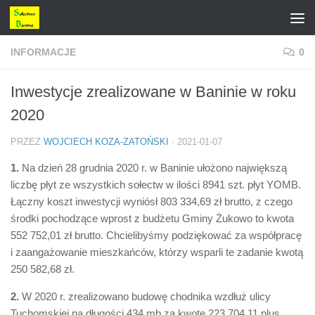
Przejdź do treści
INFORMACJE
0
Inwestycje zrealizowane w Baninie w roku
2020
PRZEZ
WOJCIECH KOZA-ZATOŃSKI
·
2021-01-07
1.
Na dzień 28 grudnia 2020 r. w Baninie ułożono największą
liczbę płyt ze wszystkich sołectw w ilości 8941 szt. płyt YOMB.
Łączny koszt inwestycji wyniósł 803 334,69 zł brutto, z czego
środki pochodzące wprost z budżetu Gminy Żukowo to kwota
552 752,01 zł brutto. Chcielibyśmy podziękować za współpracę
i zaangażowanie mieszkańców, którzy wsparli te zadanie kwotą
250 582,68 zł.
2.
W 2020 r. zrealizowano budowę chodnika wzdłuż ulicy
Tuchomskiej na długości 434 mb za kwotę 223 704,11 plus