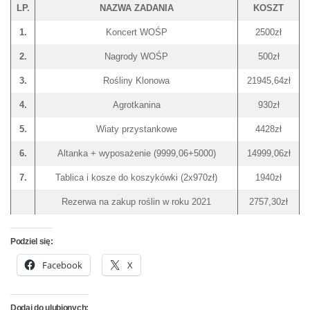
LP.
NAZWA ZADANIA
KOSZT
1.
Koncert WOŚP
2500zł
2.
Nagrody WOŚP
500zł
3.
Rośliny Klonowa
21945,64zł
4.
Agrotkanina
930zł
5.
Wiaty przystankowe
4428zł
6.
Altanka + wyposażenie (9999,06+5000)
14999,06zł
7.
Tablica i kosze do koszykówki (2x970zł)
1940zł
Rezerwa na zakup roślin w roku 2021
2757,30zł
Podziel się:
Facebook
X
Dodaj do ulubionych: