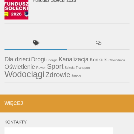
Fundusz Sołecki 2026
Dla dzieci
Drogi
Kanalizacja
Konkurs
Energia
Obwodnica
Sport
Oświetlenie
Rower
Szkoła
Transport
Wodociągi
Zdrowie
śmieci
WIĘCEJ
KONTAKTY