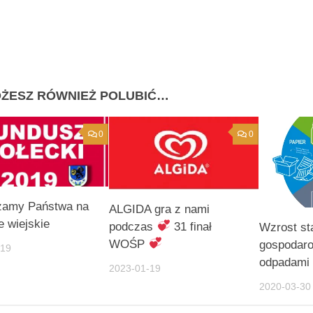
ŻESZ RÓWNIEŻ POLUBIĆ…
0
0
zamy Państwa na
ALGIDA gra z nami
e wiejskie
podczas
31 finał
Wzrost st
WOŚP
gospodar
-19
odpadami
2023-01-19
2020-03-30