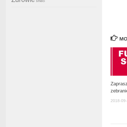
śmieci
MO
Zapras
zebrani
2018-09