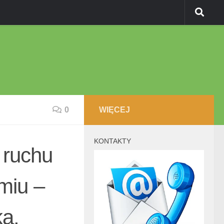
0
WIĘCEJ
KONTAKTY
 ruchu
miu –
a.