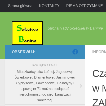
Strona główna
KONTAKTY
PISMA OTRZYMANE
Przejdź do treści
Strona Rady Sołeckiej w Baninie
OBSERWUJ:
INFOR
NASTĘPNY POST
Cza
Mieszkańcy ulic: Leśnej, Jagodowej,
Świerkowej, Diamentowej, Jaśminowej,
Cyprysowej, Lawendowej, Balladyny i
w 
Lipowej nr 71 można podłączać
nieruchomości do sieci kanalizacji
ZA
sanitarnej.