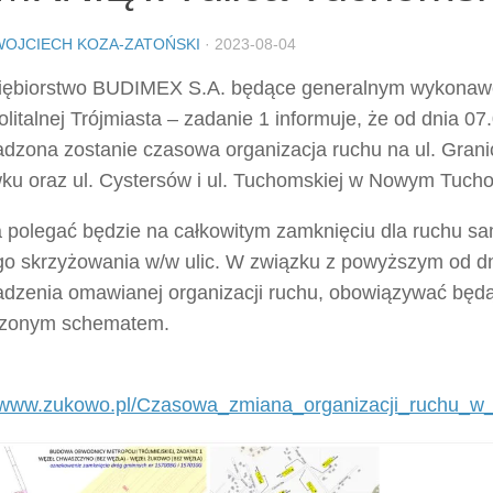
WOJCIECH KOZA-ZATOŃSKI
·
2023-08-04
iębiorstwo BUDIMEX S.A. będące generalnym wykona
litalnej Trójmiasta – zadanie 1 informuje, że od dnia 07
dzona zostanie czasowa organizacja ruchu na ul. Grani
ku oraz ul. Cystersów i ul. Tuchomskiej w Nowym Tuch
 polegać będzie na całkowitym zamknięciu dla ruchu s
go skrzyżowania w/w ulic. W związku z powyższym od d
dzenia omawianej organizacji ruchu, obowiązywać będą
czonym schematem.
//www.zukowo.pl/Czasowa_zmiana_organizacji_ruchu