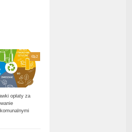
2
awki opłaty za
owanie
 komunalnymi