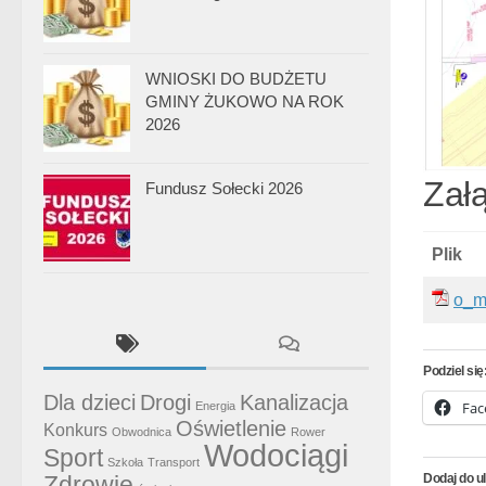
WNIOSKI DO BUDŻETU
GMINY ŻUKOWO NA ROK
2026
Załą
Fundusz Sołecki 2026
Plik
o_m
Podziel się
Dla dzieci
Drogi
Kanalizacja
Fac
Energia
Oświetlenie
Konkurs
Obwodnica
Rower
Wodociągi
Sport
Szkoła
Transport
Dodaj do u
Zdrowie