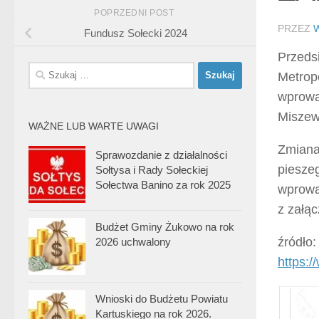
POPRZEDNI POST
PRZEZ
Fundusz Sołecki 2024
Przeds
Szukaj:
Metropo
wprowa
Miszew
WAŻNE LUB WARTE UWAGI
Zmiana
Sprawozdanie z działalności
piesze
Sołtysa i Rady Sołeckiej
Sołectwa Banino za rok 2025
wprowa
z załą
Budżet Gminy Żukowo na rok
źródło:
2026 uchwalony
https:
Wnioski do Budżetu Powiatu
Kartuskiego na rok 2026.