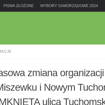
PISMA ZŁOŻONE
WYBORY SAMORZĄDOWE 2024
MACJE
sowa zmiana organizacji
Miszewku i Nowym Tucho
MKNIĘTA ulica Tuchomsk