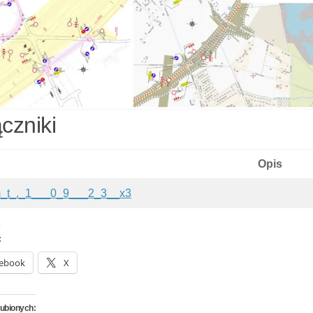
czniki
Opis
_t_._1___0_9___2_3__x3
:
ebook
X
lubionych: