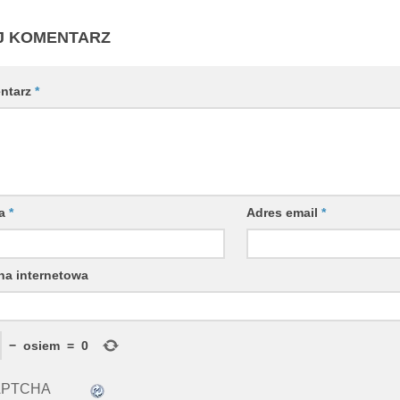
J KOMENTARZ
ntarz
*
wa
*
Adres email
*
na internetowa
−
osiem
=
0