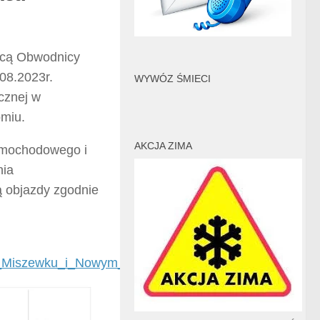
wcą Obwodnicy
.08.2023r.
WYWÓZ ŚMIECI
cznej w
omiu.
AKCJA ZIMA
amochodowego i
nia
 objazdy zgodnie
_w_Miszewku_i_Nowym_Tuchomiu,10,7792#sub_mid