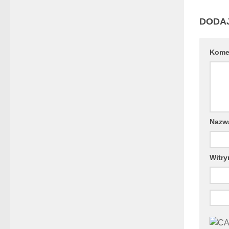
DODA
Kome
Naz
Witry