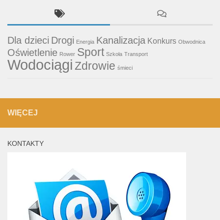
Dla dzieci
Drogi
Kanalizacja
Konkurs
Energia
Obwodnica
Sport
Oświetlenie
Rower
Szkoła
Transport
Wodociągi
Zdrowie
śmieci
WIĘCEJ
KONTAKTY