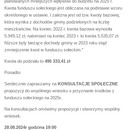
planowanych mniejszych wpływów do budżetu na 2025 r.
Kwota funduszu sołeckiego jest obliczana na podstawie wzoru
określonego w ustawie. I zależna jest od tzw. kwoty bazowej,
która wynika z dochodów gminy podzielonych na liczbę
mieszkańców. Na koniec 2022 r. kwota bazowa wynosiła
5.949,12 zł, natomiast na koniec 2023 r. to kwota 5.535,07 zł.
Niższe byly bieżące dochody gminy w 2023 roku stąd
zmniejszenie kwot w funduszu sołeckim.”
Kwota do podziału to
495 333,41 zł
Ponadto:
Serdecznie zapraszamy na
KONSULTACJE SPOŁECZNE
propozycji do wspólnego wniosku o przyznanie środków z
funduszu sołeckiego na 2025r.
Na konsultacjach omówimy propozycje i stworzymy wspólny
wniosek.
28.08.2024r godzina 19:00