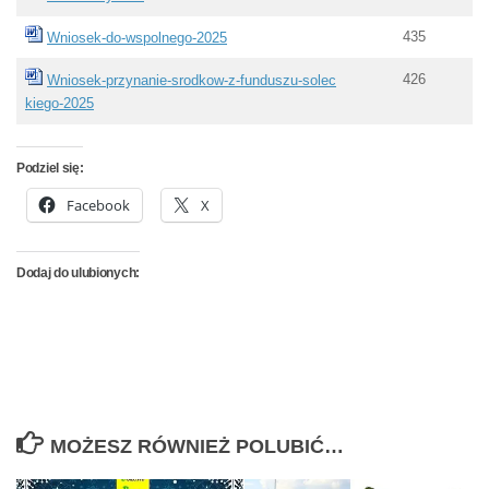
435
Wniosek-do-wspolnego-2025
426
Wniosek-przynanie-srodkow-z-funduszu-solec
kiego-2025
Podziel się:
Facebook
X
Dodaj do ulubionych:
MOŻESZ RÓWNIEŻ POLUBIĆ…