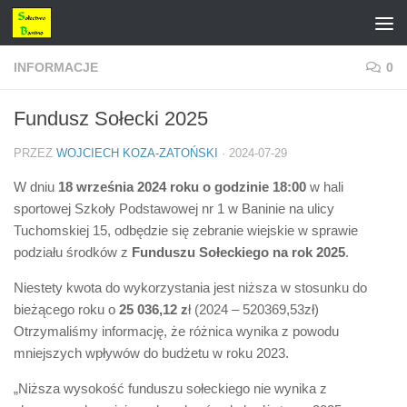
Przejdź do treści
INFORMACJE
0
Fundusz Sołecki 2025
PRZEZ
WOJCIECH KOZA-ZATOŃSKI
·
2024-07-29
W dniu
18 września 2024 roku o godzinie 18:00
w hali
sportowej Szkoły Podstawowej nr 1 w Baninie na ulicy
Tuchomskiej 15, odbędzie się zebranie wiejskie w sprawie
podziału środków z
Funduszu Sołeckiego na rok 2025
.
Niestety kwota do wykorzystania jest niższa w stosunku do
bieżącego roku o
25 036,12 z
ł (2024 – 520369,53zł)
Otrzymaliśmy informację, że różnica wynika z powodu
mniejszych wpływów do budżetu w roku 2023.
„Niższa wysokość funduszu sołeckiego nie wynika z