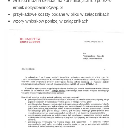
wnioski można składać na konsultacjach lub poprzez
email: soltysbanino@wp.pl
przykładowe koszty podane w pliku w załącznikach
wzory wniosków poniżej w załącznikach