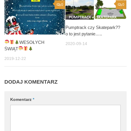
0
0
Pumptrack czy Skatepark??
o to jest pytanie…..
WESOŁYCH
2020-09-14
ŚWIĄT
2019-12-22
DODAJ KOMENTARZ
Komentarz
*