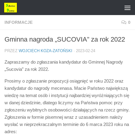
Przejdź do treści
INFORMACJE
0
Gminna nagroda „SUCOVIA” za rok 2022
PRZEZ
WOJCIECH KOZA-ZATOŃSKI
·
2023-02-24
Zapraszamy do zgłaszania kandydatur do Gminnej Nagrody
„Sucovia” za rok 2022.
Prosimy o zgłaszanie propozycji osiągnięć w roku 2022 oraz
kandydatur do nagrody mecenasa. Macie Państwo największą
wiedzę na temat osób i instytucji najbardziej wyróżniających się
w danej dziedzinie, dlatego liczymy na Państwa pomoc przy
zgłoszeniu wybitnych osobowości działających na rzecz gminy.
Zgłoszenia w formie pisemnej wraz z uzasadnieniem należy
wysłać w nieprzekraczalnym terminie do 6 marca 2023 roku na
adres: