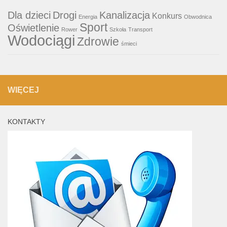
Dla dzieci
Drogi
Kanalizacja
Konkurs
Energia
Obwodnica
Sport
Oświetlenie
Rower
Szkoła
Transport
Wodociągi
Zdrowie
śmieci
WIĘCEJ
KONTAKTY