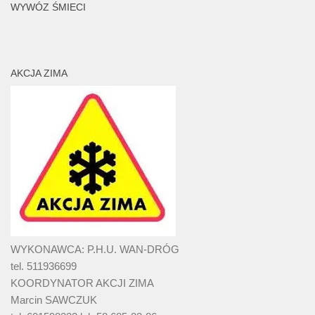
WYWÓZ ŚMIECI
AKCJA ZIMA
WYKONAWCA: P.H.U. WAN-DRÓG
tel. 511936699
KOORDYNATOR AKCJI ZIMA
Marcin SAWCZUK