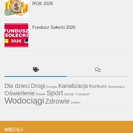
ROK 2026
Fundusz Sołecki 2026
Dla dzieci
Drogi
Kanalizacja
Konkurs
Energia
Obwodnica
Sport
Oświetlenie
Rower
Szkoła
Transport
Wodociągi
Zdrowie
śmieci
WIĘCEJ