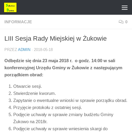
Przejdź do treści
INFORMACJE
0
LIII Sesja Rady Miejskiej w Żukowie
PRZEZ
ADMIN
·
2018-05-18
Odbędzie się dnia 23 maja 2018 r. o godz. 14:00 w sali
konferencyjnej Urzędu Gminy w Żukowie z następującym
porządkiem obrad:
Otwarcie sesji.
Stwierdzenie kworum.
Zapytanie o ewentualne wnioski w sprawie porządku obrad.
Przyjęcie protokołu z ostatniej sesji.
Podjęcie uchwały w sprawie zmiany budżetu Gminy
Żukowo na 2018r.
Podjęcie uchwały w sprawie wniesienia skargi do