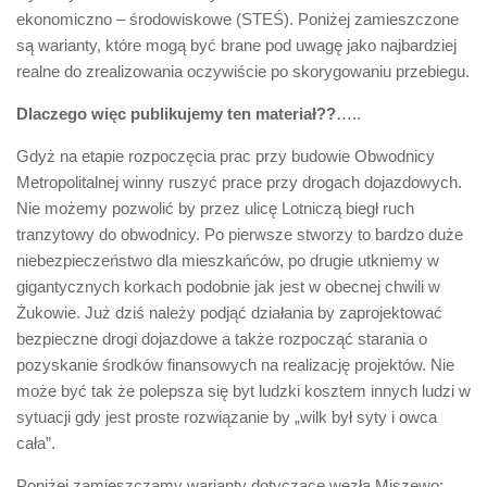
ekonomiczno – środowiskowe (STEŚ). Poniżej zamieszczone
są warianty, które mogą być brane pod uwagę jako najbardziej
realne do zrealizowania oczywiście po skorygowaniu przebiegu.
Dlaczego więc publikujemy ten materiał??
…..
Gdyż na etapie rozpoczęcia prac przy budowie Obwodnicy
Metropolitalnej winny ruszyć prace przy drogach dojazdowych.
Nie możemy pozwolić by przez ulicę Lotniczą biegł ruch
tranzytowy do obwodnicy. Po pierwsze stworzy to bardzo duże
niebezpieczeństwo dla mieszkańców, po drugie utkniemy w
gigantycznych korkach podobnie jak jest w obecnej chwili w
Żukowie. Już dziś należy podjąć działania by zaprojektować
bezpieczne drogi dojazdowe a także rozpocząć starania o
pozyskanie środków finansowych na realizację projektów. Nie
może być tak że polepsza się byt ludzki kosztem innych ludzi w
sytuacji gdy jest proste rozwiązanie by „wilk był syty i owca
cała”.
Poniżej zamieszczamy warianty dotyczące węzła Miszewo: