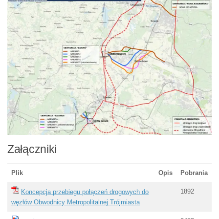
Załączniki
Plik
Opis
Pobrania
1892
Koncepcja przebiegu połączeń drogowych do
węzłów Obwodnicy Metropolitalnej Trójmiasta