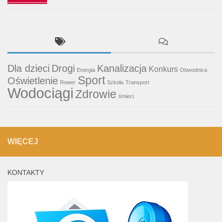
Dla dzieci
Drogi
Kanalizacja
Konkurs
Energia
Obwodnica
Sport
Oświetlenie
Rower
Szkoła
Transport
Wodociągi
Zdrowie
śmieci
WIĘCEJ
KONTAKTY