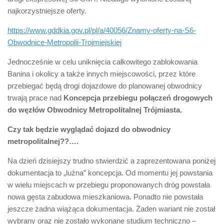
najkorzystniejsze oferty.
https://www.gddkia.gov.pl/pl/a/40056/Znamy-oferty-na-S6-
Obwodnice-Metropolii-Trojmiejskiej
Jednocześnie w celu uniknięcia całkowitego zablokowania
Banina i okolicy a także innych miejscowości, przez które
przebiegać będą drogi dojazdowe do planowanej obwodnicy
trwają prace nad
Koncepcja przebiegu połączeń drogowych
do węzłów Obwodnicy Metropolitalnej Trójmiasta.
Czy tak będzie wyglądać dojazd do obwodnicy
metropolitalnej??….
Na dzień dzisiejszy trudno stwierdzić a zaprezentowana poniżej
dokumentacja to „luźna” koncepcja. Od momentu jej powstania
w wielu miejscach w przebiegu proponowanych dróg powstała
nowa gęsta zabudowa mieszkaniowa. Ponadto nie powstała
jeszcze żadna wiążąca dokumentacja. Żaden wariant nie został
wybrany oraz nie zostało wykonane studium techniczno –