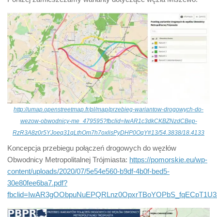
http://umap.openstreetmap.fr/pl/map/przebieg-wariantow-drogowych-do-
wezow-obwodnicy-me_479595?fbclid=IwAR1c3dkCKBZNzdCBep-
RzR3A8z0r5YJoeq31qLthOm7h7oxlisPyDHP0OqY#13/54.3838/18.4133
Koncepcja przebiegu połączeń drogowych do węzłów
Obwodnicy Metropolitalnej Trójmiasta:
https://pomorskie.eu/wp-
content/uploads/2020/07/5e54e560-b9df-4b0f-bed5-
30e80fee6ba7.pdf?
fbclid=IwAR3gOObpuNuEPQRLnz0OpxrTBoYOPbS_fqECpT1U3