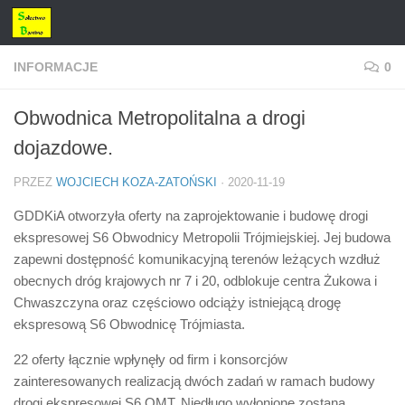
Przejdź do treści
INFORMACJE
0
Obwodnica Metropolitalna a drogi
dojazdowe.
PRZEZ
WOJCIECH KOZA-ZATOŃSKI
·
2020-11-19
GDDKiA otworzyła oferty na zaprojektowanie i budowę drogi
ekspresowej S6 Obwodnicy Metropolii Trójmiejskiej. Jej budowa
zapewni dostępność komunikacyjną terenów leżących wzdłuż
obecnych dróg krajowych nr 7 i 20, odblokuje centra Żukowa i
Chwaszczyna oraz częściowo odciąży istniejącą drogę
ekspresową S6 Obwodnicę Trójmiasta.
22 oferty łącznie wpłynęły od firm i konsorcjów
zainteresowanych realizacją dwóch zadań w ramach budowy
drogi ekspresowej S6 OMT. Niedługo wyłonione zostaną