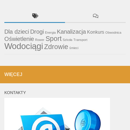
Dla dzieci
Drogi
Kanalizacja
Konkurs
Energia
Obwodnica
Sport
Oświetlenie
Rower
Szkoła
Transport
Wodociągi
Zdrowie
śmieci
WIĘCEJ
KONTAKTY