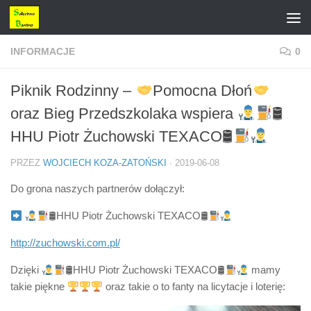
Przejdź do treści
INFORMACJE
0
Piknik Rodzinny –
Pomocna Dłoń
oraz Bieg Przedszkolaka wspiera
🛢
HHU Piotr Żuchowski TEXACO🛢
PRZEZ
WOJCIECH KOZA-ZATOŃSKI
·
2019-06-08
Do grona naszych partnerów dołączył:
🛢HHU Piotr Żuchowski TEXACO🛢
http://zuchowski.com.pl/
Dzięki
🛢HHU Piotr Żuchowski TEXACO🛢
mamy
takie piękne
oraz takie o to fanty na licytacje i loterię: