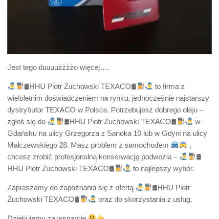
Jest tego duuuużżżżo więcej….
🛢HHU Piotr Żuchowski TEXACO🛢
to firma z
wieloletnim doświadczeniem na rynku, jednocześnie najstarszy
dystrybutor TEXACO w Polsce. Potrzebujesz dobrego oleju –
zgłoś się do
🛢HHU Piotr Żuchowski TEXACO🛢
w
Gdańsku na ulicy Grzegorza z Sanoka 10 lub w Gdyni na ulicy
Malczewskiego 28. Masz problem z samochodem
,
chcesz zrobić profesjonalną konserwację podwozia –
🛢
HHU Piotr Żuchowski TEXACO🛢
to najlepszy wybór.
Zapraszamy do zapoznania się z ofertą
🛢HHU Piotr
Żuchowski TEXACO🛢
oraz do skorzystania z usług.
Dziękujemy za wsparcie