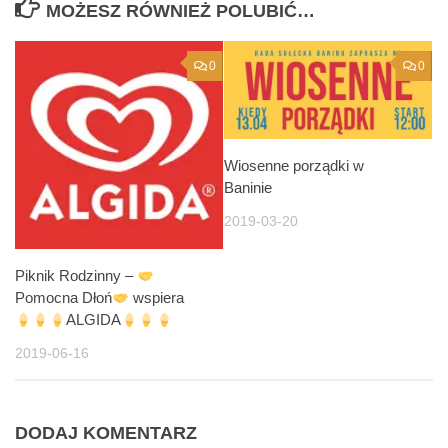
MOŻESZ RÓWNIEŻ POLUBIĆ…
0
0
Wiosenne porządki w
Baninie
2019-03-20
Piknik Rodzinny –
Pomocna Dłoń
wspiera
ALGIDA
2019-06-16
DODAJ KOMENTARZ