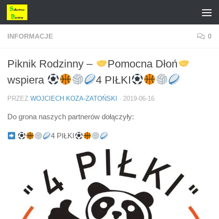
Przejdź do treści
INFORMACJE
0
Piknik Rodzinny –
Pomocna Dłoń
wspiera
4 PIŁKI
PRZEZ
WOJCIECH KOZA-ZATOŃSKI
·
2019-06-16
Do grona naszych partnerów dołączyły:
4 PIŁKI