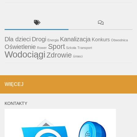
Dla dzieci
Drogi
Kanalizacja
Konkurs
Energia
Obwodnica
Sport
Oświetlenie
Rower
Szkoła
Transport
Wodociągi
Zdrowie
śmieci
WIĘCEJ
KONTAKTY