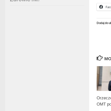
śmieci
Fac
Dodaj do u
MO
Orzecz
OMT po