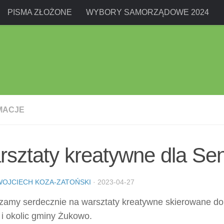
PISMA ZŁOŻONE
WYBORY SAMORZĄDOWE 2024
MACJE
sztaty kreatywne dla Sen
WOJCIECH KOZA-ZATOŃSKI
·
2023-04-27
zamy serdecznie na warsztaty kreatywne skierowane do
 i okolic gminy Żukowo.