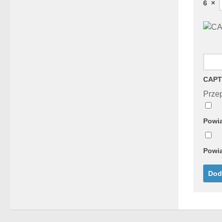
6
×
CAPT
Przep
Powia
Powia