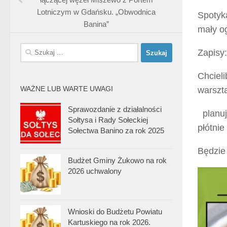
Lotniczym w Gdańsku. „Obwodnica
Spotyk
Banina”
mały o
Szukaj:
Zapisy
Chcieli
WAŻNE LUB WARTE UWAGI
warszt
Sprawozdanie z działalności
planuj
Sołtysa i Rady Sołeckiej
płótnie
Sołectwa Banino za rok 2025
Będzie 
Budżet Gminy Żukowo na rok
2026 uchwalony
Wnioski do Budżetu Powiatu
Kartuskiego na rok 2026.