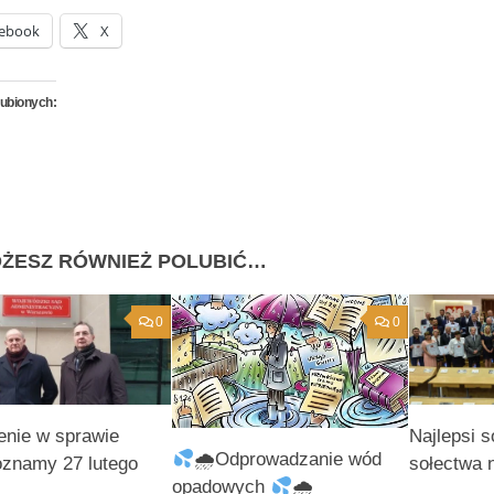
ebook
X
lubionych:
ŻESZ RÓWNIEŻ POLUBIĆ…
0
0
enie w sprawie
Najlepsi so
🌧Odprowadzanie wód
znamy 27 lutego
sołectwa 
opadowych
🌧