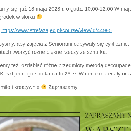
amy się już 18 maja 2023 r. o godz. 10.00-12.00 W maj
gródek w słoiku
:
https://www.strefazajec.pl/course/view/id/44995
byśmy, aby zajęcia z Seniorami odbywały się cyklicznie
atach tworzyć różne piękne rzeczy ze sznurka,
emy też ozdabiać różne przedmioty metodą decoupage
 Koszt jednego spotkania to 25 zł. W cenie materiały or
miło i kreatywnie
Zapraszamy