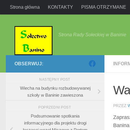
Strona główna
KONTAKTY
PISMA OTRZYMANE
Przejdź do treści
Strona Rady Sołeckiej w Baninie
OBSERWUJ:
INFOR
NASTĘPNY POST
War
Wiecha na budynku rozbudowywanej
szkoły w Baninie zawieszona
PRZEZ
POPRZEDNI POST
Podsumowanie spotkania
Zapras
informacyjnego dla projektu drogi
Banina
łączącej węzeł Miszewo z Portem