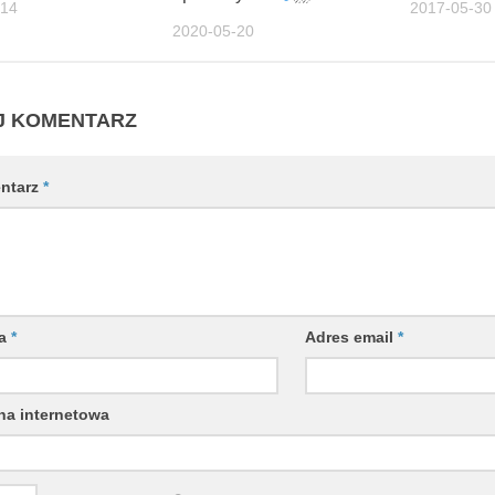
-14
2017-05-30
2020-05-20
J KOMENTARZ
ntarz
*
wa
*
Adres email
*
na internetowa