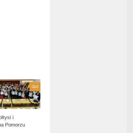
0
łtysi i
na Pomorzu