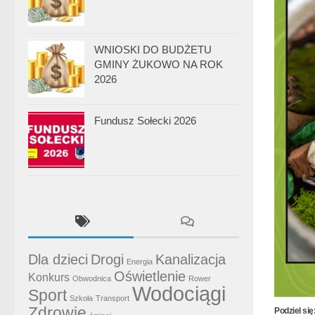
WNIOSKI DO BUDŻETU
GMINY ŻUKOWO NA ROK
2026
Fundusz Sołecki 2026
Dla dzieci
Drogi
Kanalizacja
Energia
Oświetlenie
Konkurs
Obwodnica
Rower
Wodociągi
Sport
Szkoła
Transport
Zdrowie
Podziel się