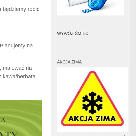
u będziemy robić
WYWÓZ ŚMIECI
. Planujemy na
AKCJA ZIMA
, malować na
az kawa/herbata.