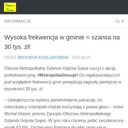
Przejdź do treści
INFORMACJE
0
Wysoka frekwencja w gminie = szansa na
30 tys. zł!
PRZEZ
WOJCIECH KOZA-ZATOŃSKI
·
2020-06-25
Obszar Metropolitalny Gdańsk Gdynia Sopot ruszył z akcją
profrekwencyjną
#MetropoliaGłosuje!
Do najaktywniejszych
pod względem frekwencji gmin powędrują nagrody pieniężne w
wysokości 30 tys. zł.
– Ubiegłoroczne wybory parlamentarne pokazały, że
mieszkańcy metropolii chętnie korzystają z prawa głosu – mówi
Michał Glaser, prezes Zarządu Obszaru Metropolitalnego
Gdańsk Gdynia Sopot -W tym roku chcemy pobić zeszłoroczny
wynik 63,6%. Zachęcamy Państwa do włączenia się w