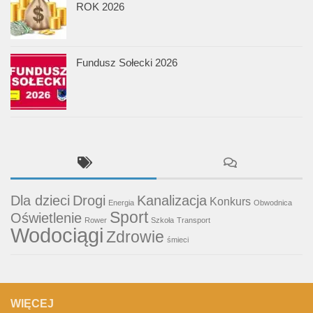
ROK 2026
Fundusz Sołecki 2026
Dla dzieci
Drogi
Kanalizacja
Konkurs
Energia
Obwodnica
Sport
Oświetlenie
Rower
Szkoła
Transport
Wodociągi
Zdrowie
śmieci
WIĘCEJ