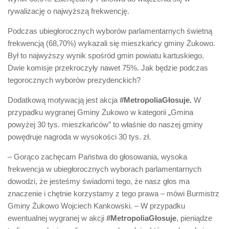
rywalizację o najwyższą frekwencję.
Podczas ubiegłorocznych wyborów parlamentarnych świetną
frekwencją (68,70%) wykazali się mieszkańcy gminy Żukowo.
Był to najwyższy wynik spośród gmin powiatu kartuskiego.
Dwie komisje przekroczyły nawet 75%. Jak będzie podczas
tegorocznych wyborów prezydenckich?
Dodatkową motywacją jest akcja
#MetropoliaGłosuje.
W
przypadku wygranej Gminy Żukowo w kategorii „Gmina
powyżej 30 tys. mieszkańców” to właśnie do naszej gminy
powędruje nagroda w wysokości 30 tys. zł.
– Gorąco zachęcam Państwa do głosowania, wysoka
frekwencja w ubiegłorocznych wyborach parlamentarnych
dowodzi, że jesteśmy świadomi tego, że nasz głos ma
znaczenie i chętnie korzystamy z tego prawa – mówi Burmistrz
Gminy Żukowo Wojciech Kankowski. – W przypadku
ewentualnej wygranej w akcji
#MetropoliaGłosuje
, pieniądze