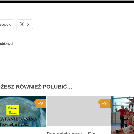
:
ebook
X
lubionych:
ŻESZ RÓWNIEŻ POLUBIĆ…
0
0