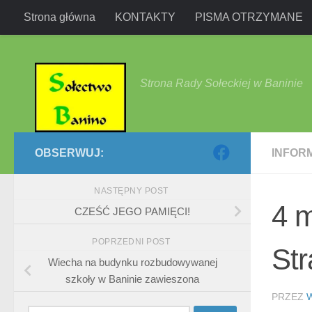
Strona główna
KONTAKTY
PISMA OTRZYMANE
Przejdź do treści
Strona Rady Sołeckiej w Baninie
OBSERWUJ:
INFOR
NASTĘPNY POST
4 
CZEŚĆ JEGO PAMIĘCI!
POPRZEDNI POST
St
Wiecha na budynku rozbudowywanej
szkoły w Baninie zawieszona
PRZEZ