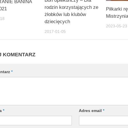
Bon opiekuńczy – Dla
TANIE BANINA
rodzin korzystających ze
021
Piłkarki r
żłobków lub klubów
Mistrzynia
-18
dziecięcych
2023-05-23
2017-01-05
J KOMENTARZ
ntarz
*
wa
*
Adres email
*