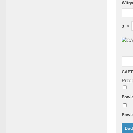
Witry
3
×
CAPT
Przep
Powia
Powia