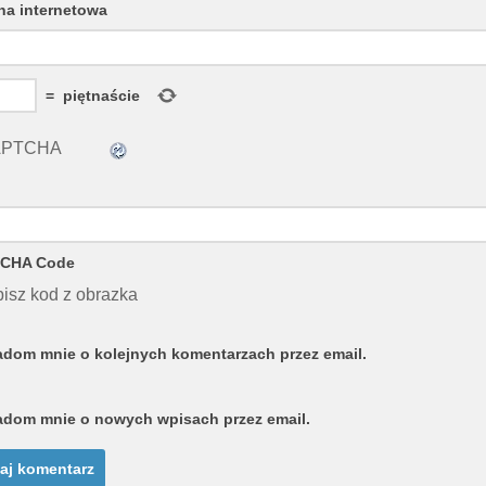
na internetowa
=
piętnaście
CHA Code
isz kod z obrazka
dom mnie o kolejnych komentarzach przez email.
dom mnie o nowych wpisach przez email.