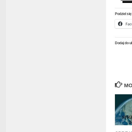
Podziel się
Fac
Dodaj do u
MO