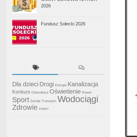
2026
Fundusz Sołecki 2026
Dla dzieci
Drogi
Kanalizacja
Energia
Oświetlenie
Konkurs
Obwodnica
Rower
Wodociągi
Sport
Szkoła
Transport
Zdrowie
śmieci