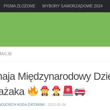
PISMA ZŁOŻONE
WYBORY SAMORZĄDOWE 2024
MACJE
maja Międzynarodowy Dzi
rażaka
WOJCIECH KOZA-ZATOŃSKI
·
2023-05-04