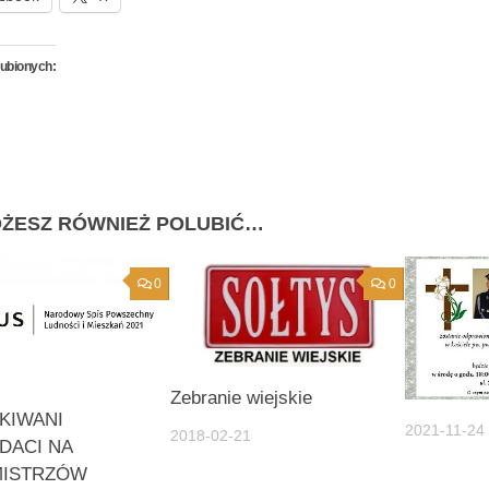
lubionych:
ŻESZ RÓWNIEŻ POLUBIĆ…
0
0
Zebranie wiejskie
KIWANI
2021-11-24
2018-02-21
DACI NA
ISTRZÓW