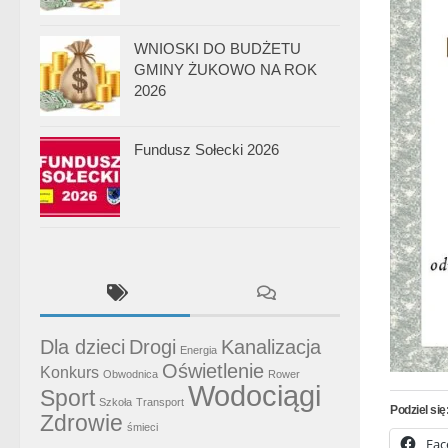
WNIOSKI DO BUDŻETU
GMINY ŻUKOWO NA ROK
2026
Fundusz Sołecki 2026
Dla dzieci
Drogi
Kanalizacja
Energia
Oświetlenie
Konkurs
Obwodnica
Rower
Wodociągi
Sport
Szkoła
Transport
Podziel się
Zdrowie
śmieci
Fac