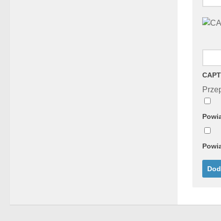
CAPT
Przep
Powia
Powia