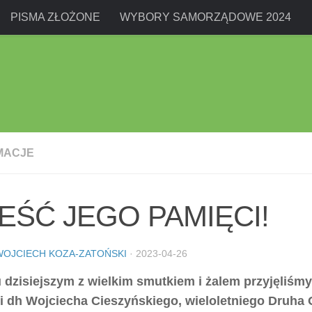
PISMA ZŁOŻONE
WYBORY SAMORZĄDOWE 2024
MACJE
EŚĆ JEGO PAMIĘCI!
WOJCIECH KOZA-ZATOŃSKI
·
2023-04-26
 dzisiejszym z wielkim smutkiem i żalem przyjęliśmy
i dh Wojciecha Cieszyńskiego, wieloletniego Druha 