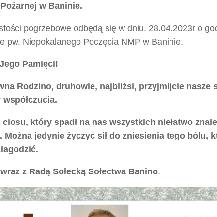
 Pożarnej w Baninie.
stości pogrzebowe odbędą się w dniu. 28.04.2023r o go
le pw. Niepokalanego Poczęcia NMP w Baninie.
Jego Pamięci!
na Rodzino, druhowie, najbliżsi, przyjmijcie nasze 
 współczucia.
ciosu, który spadł na nas wszystkich niełatwo znal
. Można jedynie życzyć sił do zniesienia tego bólu, k
łagodzić.
 wraz z Radą Sołecką
Sołectwa Banino
.