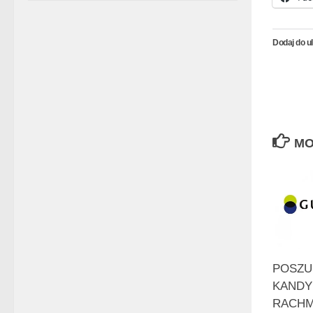
Dodaj do u
MO
POSZU
KANDY
RACHM