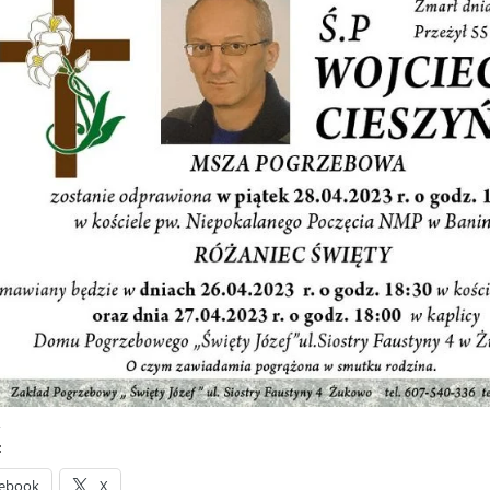
:
ebook
X