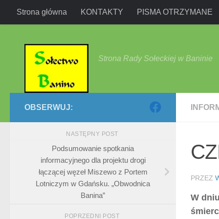
Strona główna
KONTAKTY
PISMA OTRZYMANE
Przejdź do treści
Strona Rady Sołeckiej w Baninie
OBSERWUJ:
INFOR
NASTĘPNY POST
CZ
Podsumowanie spotkania
informacyjnego dla projektu drogi
łączącej węzeł Miszewo z Portem
PRZEZ
Lotniczym w Gdańsku. „Obwodnica
Banina”
W dniu
śmierc
POPRZEDNI POST