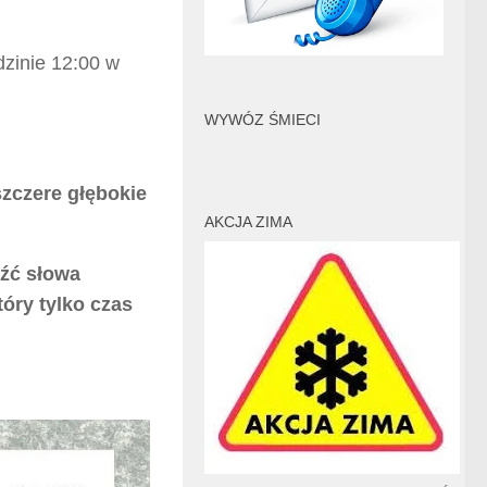
dzinie 12:00 w
WYWÓZ ŚMIECI
szczere głębokie
AKCJA ZIMA
eźć słowa
tóry tylko czas