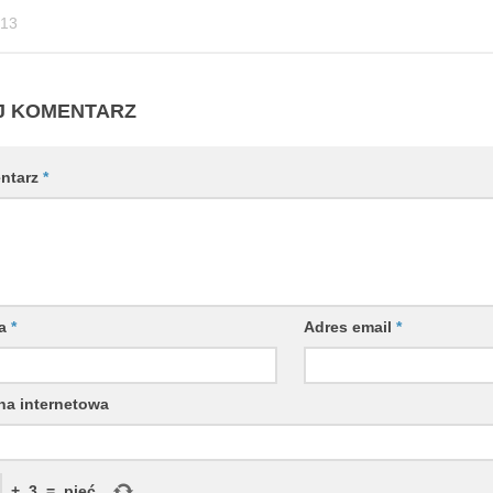
-13
J KOMENTARZ
ntarz
*
wa
*
Adres email
*
na internetowa
+
3
=
pięć