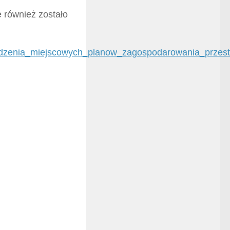
e również zostało
zadzenia_miejscowych_planow_zagospodarowania_przes