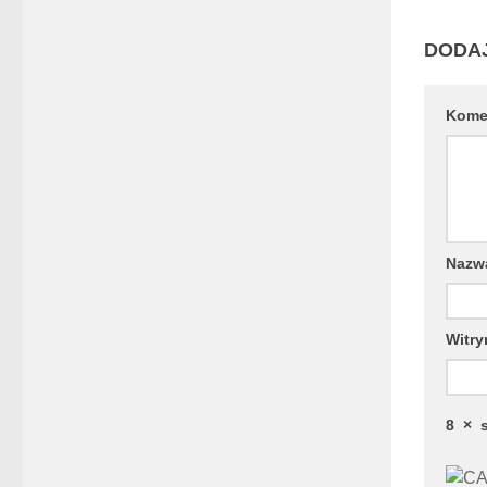
DODA
Kome
Naz
Witry
8
×