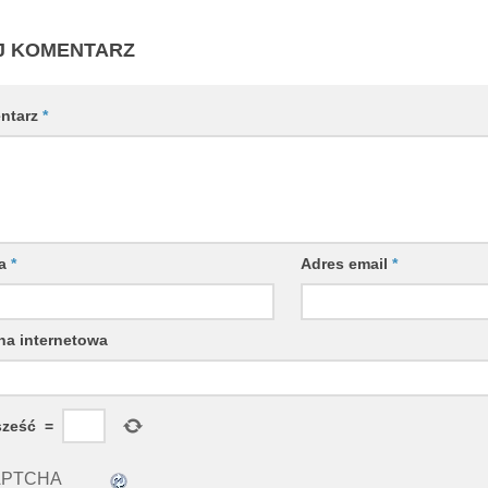
J KOMENTARZ
ntarz
*
wa
*
Adres email
*
na internetowa
sześć
=