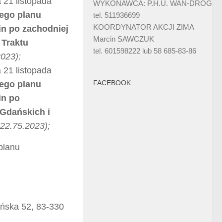
 21 listopada
WYKONAWCA: P.H.U. WAN-DRÓG
ego planu
tel. 511936699
KOORDYNATOR AKCJI ZIMA
in po zachodniej
Marcin SAWCZUK
 Traktu
tel. 601598222 lub 58 685-83-86
023);
 21 listopada
FACEBOOK
ego planu
in po
 Gdańskich i
22.75.2023);
planu
ńska 52, 83-330