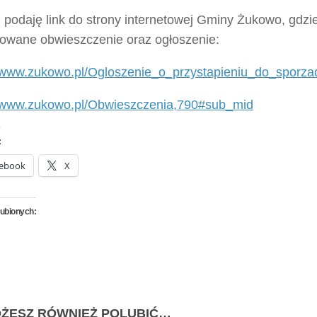
 podaję link do strony internetowej Gminy Żukowo, gdzi
kowane obwieszczenie oraz ogłoszenie:
//www.zukowo.pl/Ogloszenie_o_przystapieniu_do_spor
//www.zukowo.pl/Obwieszczenia,790#sub_mid
:
ebook
X
lubionych:
ŻESZ RÓWNIEŻ POLUBIĆ…