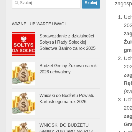
Szukaj:
zagosp
Uch
WAŻNE LUB WARTE UWAGI
202
za
Sprawozdanie z działalności
Żuk
Sołtysa i Rady Sołeckiej
Sołectwa Banino za rok 2025
gm
Uch
Budżet Gminy Żukowo na rok
202
2026 uchwalony
zag
Ręb
(sy
Wnioski do Budżetu Powiatu
Uch
Kartuskiego na rok 2026.
202
zag
Gr
WNIOSKI DO BUDŻETU
GMINY ŻUKOWO NA ROK