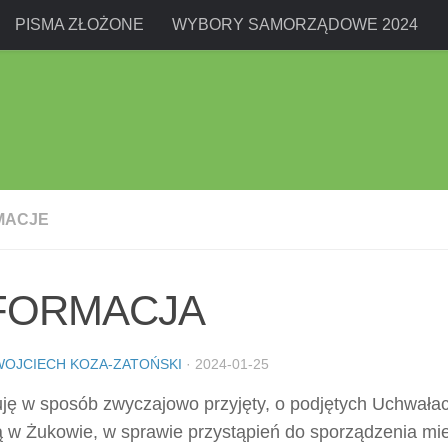
PISMA ZŁOŻONE
WYBORY SAMORZĄDOWE 2024
MACJE
FORMACJA
WOJCIECH KOZA-ZATOŃSKI
·
2024-01-25
uję w sposób zwyczajowo przyjęty, o podjętych Uchwała
ą w Żukowie, w sprawie przystąpień do sporządzenia m