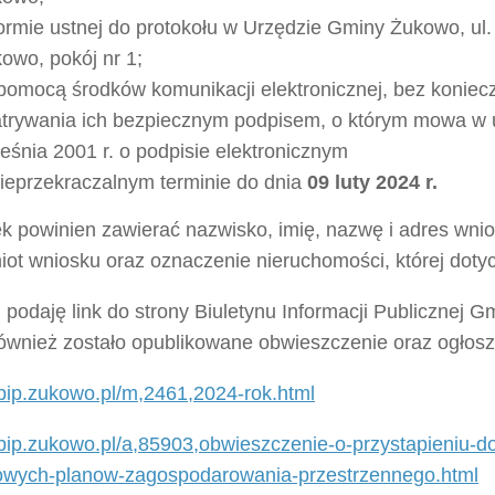
ormie ustnej do protokołu w Urzędzie Gminy Żukowo, ul
owo, pokój nr 1;
pomocą środków komunikacji elektronicznej, bez koniec
trywania ich bezpiecznym podpisem, o którym mowa w u
eśnia 2001 r. o podpisie elektronicznym
ieprzekraczalnym terminie do dnia
09 luty 2024 r.
k powinien zawierać nazwisko, imię, nazwę i adres wni
iot wniosku oraz oznaczenie nieruchomości, której doty
 podaję link do strony Biuletynu Informacji Publicznej 
również zostało opublikowane obwieszczenie oraz ogłosz
/bip.zukowo.pl/m,2461,2024-rok.html
/bip.zukowo.pl/a,85903,obwieszczenie-o-przystapieniu-d
owych-planow-zagospodarowania-przestrzennego.html