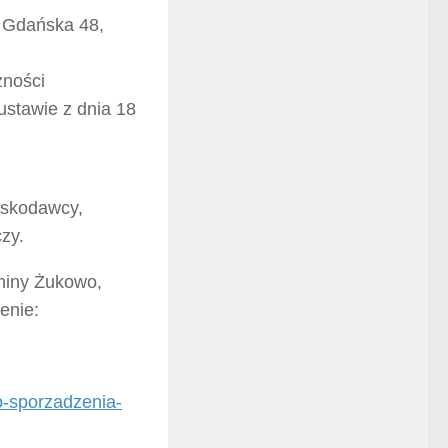
. Gdańska 48,
zności
stawie z dnia 18
oskodawcy,
czy.
Gminy Żukowo,
enie:
o-sporzadzenia-