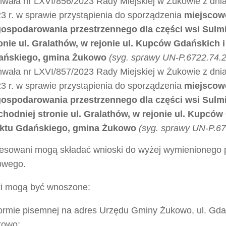
wała nr LXVI/856/2023 Rady Miejskiej w Żukowie z dnia
3 r. w sprawie przystąpienia do sporządzenia
miejscow
ospodarowania przestrzennego dla części wsi Sulm
onie ul. Gralathów, w rejonie ul. Kupców Gdańskich i
ańskiego, gmina Żukowo
(syg. sprawy UN-P.6722.74.2
wała nr LXVI/857/2023 Rady Miejskiej w Żukowie z dnia
3 r. w sprawie przystąpienia do sporządzenia
miejscow
ospodarowania przestrzennego dla części wsi Sulm
hodniej stronie ul. Gralathów, w rejonie ul. Kupców
aktu Gdańskiego, gmina Żukowo
(syg. sprawy UN-P.67
resowani mogą składać wnioski do wyżej wymienionego 
owego.
i mogą być wnoszone:
ormie pisemnej na adres Urzędu Gminy Żukowo, ul. Gda
kowo;