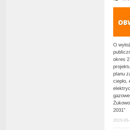
O wyłoż
publicz
okres 21
projekt
planu z
ciepło,
elektry
gazowe
Żukowo 
2031”
2019-05