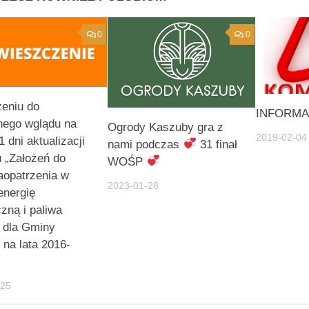
0
0
eniu do
INFORMA
nego wglądu na
Ogrody Kaszuby gra z
2019-02-04
 dni aktualizacji
nami podczas
31 finał
u „Założeń do
WOŚP
aopatrzenia w
2023-01-28
 energię
czną i paliwa
 dla Gminy
na lata 2016-
-25