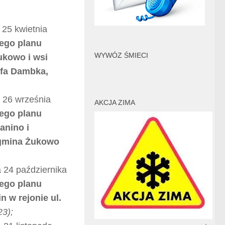
 25 kwietnia
ego planu
WYWÓZ ŚMIECI
ukowo i wsi
efa Dambka,
a 26 września
AKCJA ZIMA
ego planu
anino i
 gmina Żukowo
 24 października
ego planu
 w rejonie ul.
23);