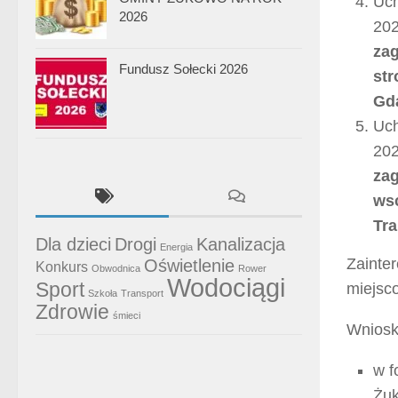
Uch
2026
202
zag
Fundusz Sołecki 2026
str
Gd
Uch
202
zag
wsc
Tr
Dla dzieci
Drogi
Kanalizacja
Energia
Zainte
Oświetlenie
Konkurs
Obwodnica
Rower
Wodociągi
Sport
miejsc
Szkoła
Transport
Zdrowie
śmieci
Wniosk
w f
Żu