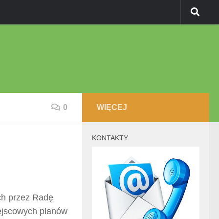
0
WIĘCEJ
KONTAKTY
ch przez Radę
iejscowych planów