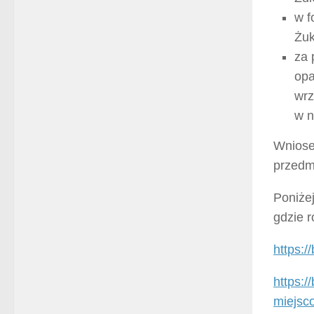
w f
Żuk
za 
opa
wrz
w n
Wniose
przedm
Poniżej
gdzie 
https:/
https:/
miejsc