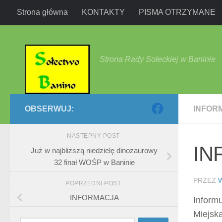
Strona główna
KONTAKTY
PISMA OTRZYMANE
Przejdź do treści
Strona Rady Sołeckiej w Baninie
OBSERWUJ:
INFOR
NASTĘPNY POST
IN
Już w najbliższą niedzielę dinozaurowy
32 finał WOŚP w Baninie
PRZEZ
POPRZEDNI POST
INFORMACJA
Inform
Miejsk