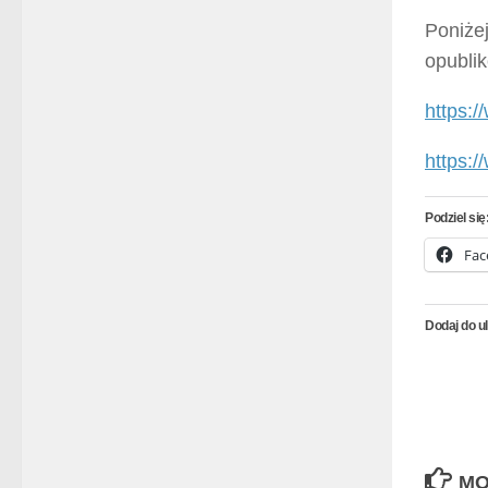
Poniżej
opubli
https:
https:
Podziel się
Fac
Dodaj do u
MO