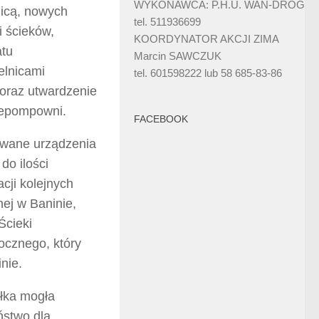
WYKONAWCA: P.H.U. WAN-DRÓG
icą, nowych
tel. 511936699
i ścieków,
KOORDYNATOR AKCJI ZIMA
atu
Marcin SAWCZUK
elnicami
tel. 601598222 lub 58 685-83-86
 oraz utwardzenie
rzepompowni.
FACEBOOK
owane urządzenia
o ilości
cji kolejnych
nej w Baninie,
Ścieki
ocznego, który
nie.
ółka mogła
ństwo dla