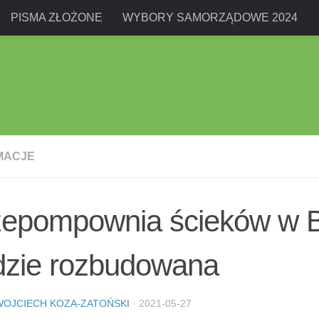
PISMA ZŁOŻONE
WYBORY SAMORZĄDOWE 2024
MACJE
zepompownia ścieków w B
dzie rozbudowana
WOJCIECH KOZA-ZATOŃSKI
·
2021-05-27