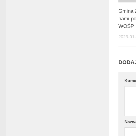
Gmina 
nami p
WOŚP
2023-01
DODA
Kome
Naz