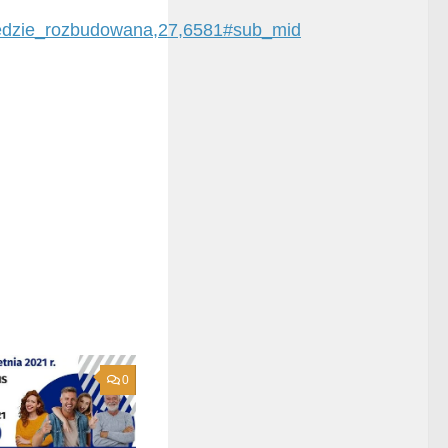
edzie_rozbudowana,27,6581#sub_mid
0