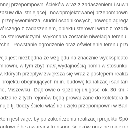
mnej przepompowni ścieków wraz z zadaszeniem i suwn
zasuw dla istniejącej i nowoprojektowanej przepompown
 przepływomierza, studni osadnikowych, nowego agreg
wórczego z zadaszeniem, obiektu sterowni wraz z rozdzi
jąco-sterowniczymi. Wykonana zostanie niwelacja terenu
zchni. Powstanie ogrodzenie oraz oświetlenie terenu p
ycja jest niezbędna ze względu na znacznie wyeksploat
mpowni, w tym zbyt małą wydajnością pomp w stosunku d
, których przepływ zwiększa się wraz z postępem realiza
projektu obejmujących m.in. budowę kanalizacji sanitar
e, Miszewku i Dąbrowie o łączonej długości ok. 30 km. 
adzane z tych rejonów będą prowadzane do kolektora tł
nuje tj. tłoczy ścieki właśnie dzięki przepompowni w Bani
etem jest więc, by po zakończeniu realizacji projektu Sp
antować bezawaryjny transport ścieków oraz bezpiecze