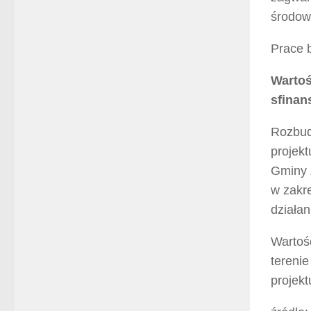
środow
Prace b
Wartoś
sfinan
Rozbud
projek
Gminy 
w zakr
działan
Wartoś
tereni
projek