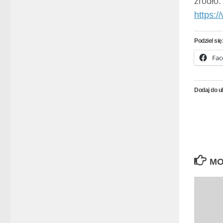
źródło:
https:
Podziel się
Fac
Dodaj do u
MO