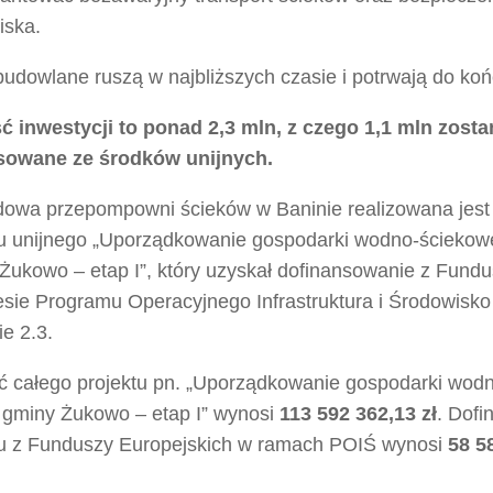
iska.
udowlane ruszą w najbliższych czasie i potrwają do koń
ć inwestycji to ponad 2,3 mln,
z czego 1,1 mln zosta
sowane ze środków unijnych.
owa przepompowni ścieków w Baninie realizowana jes
tu unijnego „Uporządkowanie gospodarki wodno-ściekowe
Żukowo – etap I”, który uzyskał dofinansowanie z Fundu
esie Programu Operacyjnego Infrastruktura i Środowisk
ie 2.3.
ć całego projektu pn. „Uporządkowanie gospodarki wod
e gminy Żukowo – etap I” wynosi
113 592 362,13 zł
. Dof
tu z Funduszy Europejskich w ramach POIŚ wynosi
58 5