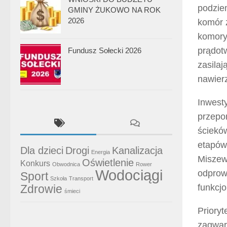
podzie
GMINY ŻUKOWO NA ROK
2026
komór 
komory
prądot
Fundusz Sołecki 2026
zasila
nawier
Inwest
przepo
ścieków
etapów 
Dla dzieci
Drogi
Kanalizacja
Energia
Miszewi
Oświetlenie
Konkurs
Obwodnica
Rower
Wodociągi
odprow
Sport
Szkoła
Transport
funkcjo
Zdrowie
śmieci
Prioryt
zagwar