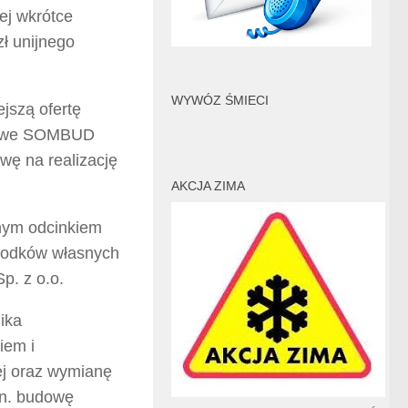
ej wkrótce
ł unijnego
WYWÓZ ŚMIECI
jszą ofertę
ugowe SOMBUD
wę na realizację
AKCJA ZIMA
nym odcinkiem
środków własnych
p. z o.o.
ika
iem i
ej oraz wymianę
in. budowę