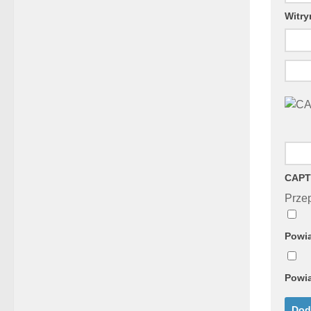
Witry
CAPT
Przep
Powia
Powia