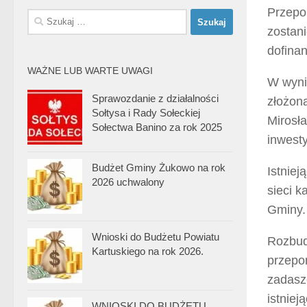
Przepom
Szukaj:
zostan
dofina
WAŻNE LUB WARTE UWAGI
W wyni
Sprawozdanie z działalności
złożon
Sołtysa i Rady Sołeckiej
Mirosł
Sołectwa Banino za rok 2025
inwesty
Budżet Gminy Żukowo na rok
Istnie
2026 uchwalony
sieci 
Gminy.
Wnioski do Budżetu Powiatu
Rozbud
Kartuskiego na rok 2026.
przepo
zadasz
istniej
WNIOSKI DO BUDŻETU