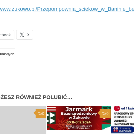
//www.zukowo.pl/Przepompownia_sciekow_w_Baninie_b
:
ebook
X
lubionych:
ŻESZ RÓWNIEŻ POLUBIĆ…
0
0