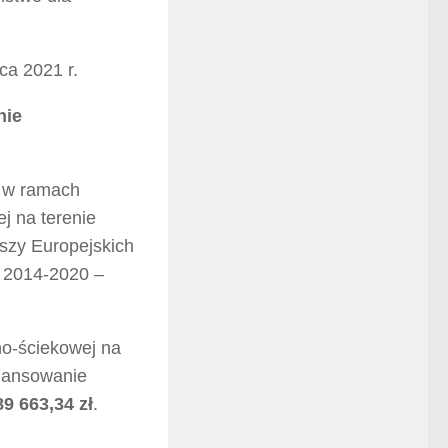
ca 2021 r.
nie
t w ramach
j na terenie
szy Europejskich
o 2014-2020 –
no-ściekowej na
inansowanie
89 663,34 zł
.