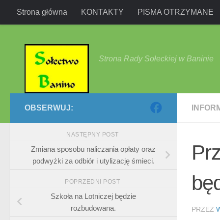
Strona główna
KONTAKTY
PISMA OTRZYMANE
Przejdź do treści
Strona Rady Sołeckiej w Baninie
OBSERWUJ:
INFOR
NASTĘPNY POST
Pr
Zmiana sposobu naliczania opłaty oraz
podwyżki za odbiór i utylizację śmieci.
bę
POPRZEDNI POST
Szkoła na Lotniczej będzie
rozbudowana.
PRZEZ