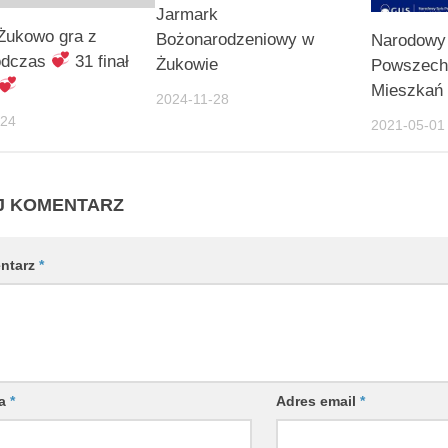
Jarmark
Żukowo gra z
Bożonarodzeniowy w
Narodowy
odczas
31 finał
Żukowie
Powszechn
Mieszkań
2024-11-28
-24
2021-05-01
J KOMENTARZ
ntarz
*
wa
*
Adres email
*