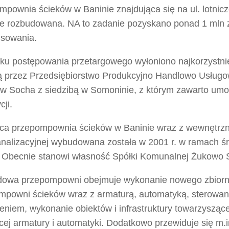
pownia ścieków w Baninie znajdująca się na ul. lotnicz
ie rozbudowana. NA to zadanie pozyskano ponad 1 mln z
nsowania.
ku postępowania przetargowego wyłoniono najkorzystnie
ą przez Przedsiębiorstwo Produkcyjno Handlowo Usł
aw Socha z siedzibą w Somoninie, z którym zawarto umo
cji.
jąca przepompownia ścieków w Baninie wraz z wewnętrz
kanalizacyjnej wybudowana została w 2001 r. w ramach 
 Obecnie stanowi własność Spółki Komunalnej Żukowo S
owa przepompowni obejmuje wykonanie nowego zbiorn
mpowni ścieków wraz z armaturą, automatyką, sterowan
eniem, wykonanie obiektów i infrastruktury towarzysząc
ącej armatury i automatyki. Dodatkowo przewiduje się m.