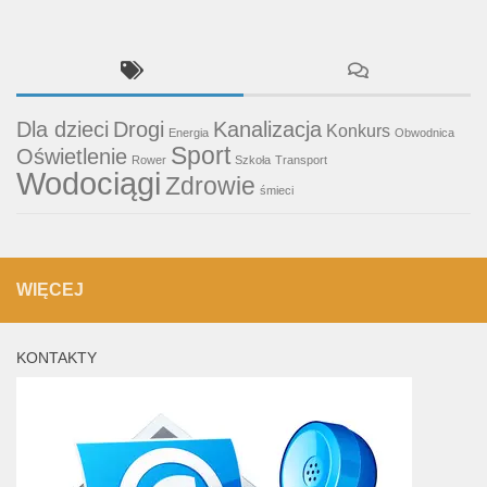
Dla dzieci
Drogi
Kanalizacja
Konkurs
Energia
Obwodnica
Sport
Oświetlenie
Rower
Szkoła
Transport
Wodociągi
Zdrowie
śmieci
WIĘCEJ
KONTAKTY