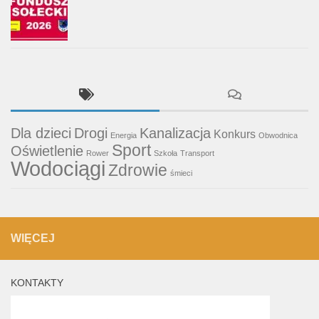
Dla dzieci
Drogi
Kanalizacja
Konkurs
Energia
Obwodnica
Sport
Oświetlenie
Rower
Szkoła
Transport
Wodociągi
Zdrowie
śmieci
WIĘCEJ
KONTAKTY