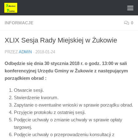
Przejdź do treści
INFORMACJE
0
XLIX Sesja Rady Miejskiej w Żukowie
PRZEZ
ADMIN
·
2018-01-24
Odbędzie się dnia 30 stycznia 2018 r. o godz. 13:00 w sali
konferencyjnej Urzędu Gminy w Żukowie z następującym
porządkiem obrad :
Otwarcie sesji.
Stwierdzenie kworum.
Zapytanie o ewentualne wnioski w sprawie porządku obrad.
Przyjęcie protokołu z ostatniej sesji.
Podjęcie uchwały o zmianie uchwały w sprawie opłaty
targowej.
Podjęcie uchwały o przeprowadzeniu konsultacji z