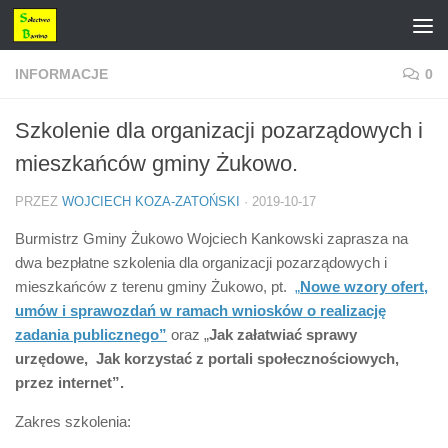
Przejdź do treści
INFORMACJE
0
Szkolenie dla organizacji pozarządowych i
mieszkańców gminy Żukowo.
PRZEZ
WOJCIECH KOZA-ZATOŃSKI
·
2019-10-17
Burmistrz Gminy Żukowo Wojciech Kankowski zaprasza na
dwa bezpłatne szkolenia dla organizacji pozarządowych i
mieszkańców z terenu gminy Żukowo, pt.
„
Nowe wzory ofert,
umów i sprawozdań w ramach wniosków o realizację
zadania publicznego”
oraz „
Jak załatwiać sprawy
urzędowe, Jak korzystać z portali społecznościowych,
przez internet”.
Zakres szkolenia: