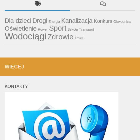
Dla dzieci
Drogi
Kanalizacja
Konkurs
Energia
Obwodnica
Sport
Oświetlenie
Rower
Szkoła
Transport
Wodociągi
Zdrowie
śmieci
WIĘCEJ
KONTAKTY