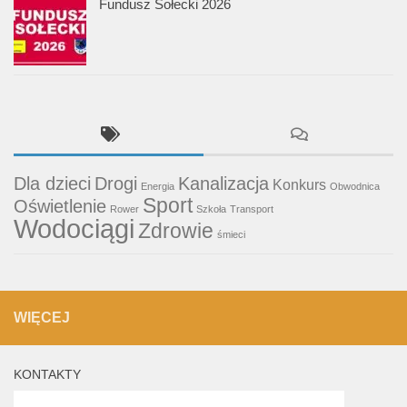
Fundusz Sołecki 2026
Dla dzieci
Drogi
Kanalizacja
Konkurs
Energia
Obwodnica
Sport
Oświetlenie
Rower
Szkoła
Transport
Wodociągi
Zdrowie
śmieci
WIĘCEJ
KONTAKTY