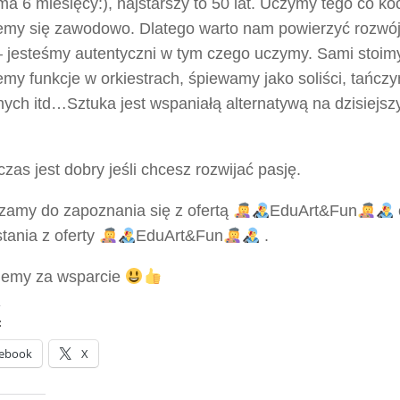
a 6 miesięcy:), najstarszy to 50 lat. Uczymy tego co k
emy się zawodowo. Dlatego warto nam powierzyć rozwój
 – jesteśmy autentyczni w tym czego uczymy. Sami stoim
emy funkcje w orkiestrach, śpiewamy jako soliści, tańcz
ych itd…Sztuka jest wspaniałą alternatywą na dzisiejsz
zas jest dobry jeśli chcesz rozwijać pasję.
zamy do zapoznania się z ofertą
EduArt&Fun
tania z oferty
EduArt&Fun
.
jemy za wsparcie
:
ebook
X