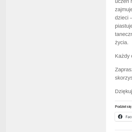
uczeń m
zajmuj
dzieci
piastuj
taneczn
życia.
Każdy c
Zapras
skorzys
Dzięku
Podziel się
Fac