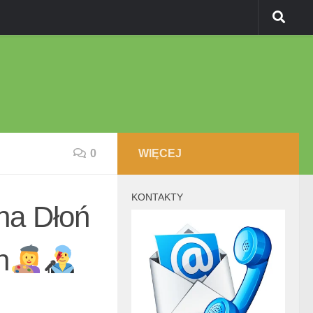
0
WIĘCEJ
KONTAKTY
a Dłoń
n