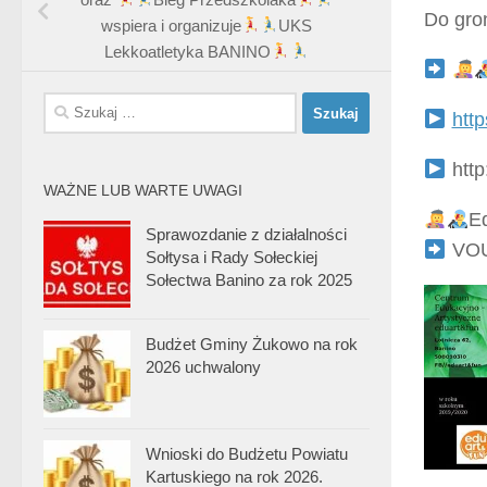
Do gro
wspiera i organizuje
UKS
Lekkoatletyka BANINO
Szukaj:
htt
http
WAŻNE LUB WARTE UWAGI
E
Sprawozdanie z działalności
VOU
Sołtysa i Rady Sołeckiej
Sołectwa Banino za rok 2025
Budżet Gminy Żukowo na rok
2026 uchwalony
Wnioski do Budżetu Powiatu
Kartuskiego na rok 2026.