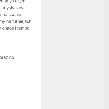
ochamy i czym
 artystyczny
y na scenie,
ymy na turniejach
y chaos i tempo
oraz do