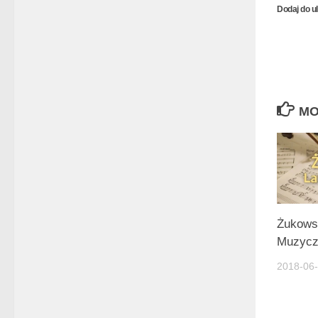
Dodaj do u
MO
Żukows
Muzycz
2018-06