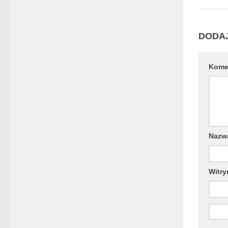
DODA
Kome
Naz
Witry