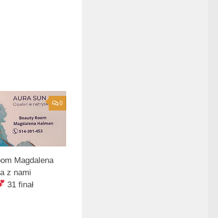
0
oom Magdalena
a z nami
31 finał