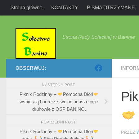
Strona główna
KONTAKTY
PISMA OTRZYMANE
Przejdź do treści
Strona Rady Sołeckiej w Baninie
OBSERWUJ:
INFOR
NASTĘPNY POST
Pik
Piknik Rodzinny –
Pomocna Dłoń
wspierają harcerze, wolontariusze oraz
druhowie z OSP BANINO.
POPRZEDNI POST
Piknik Rodzinny –
Pomocna Dłoń
PRZEZ
oraz
Bieg Przedszkolaka