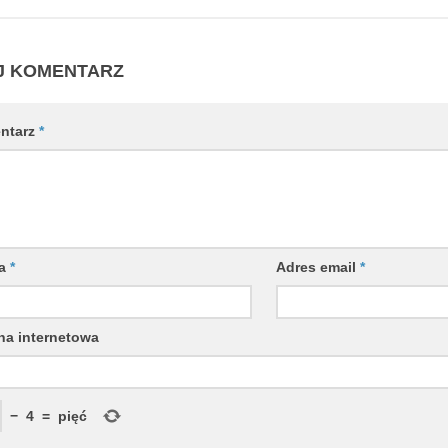
J KOMENTARZ
ntarz
*
wa
*
Adres email
*
na internetowa
−
4
=
pięć