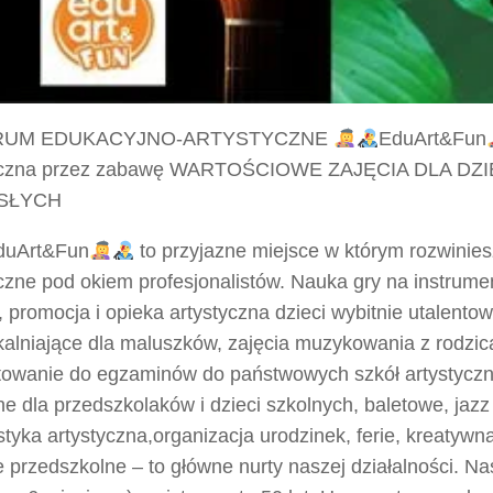
RUM EDUKACYJNO-ARTYSTYCZNE
EduArt&Fun
yczna przez zabawę WARTOŚCIOWE ZAJĘCIA DLA DZIE
SŁYCH
duArt&Fun
to przyjazne miejsce w którym rozwinies
yczne pod okiem profesjonalistów. Nauka gry na instrum
 promocja i opieka artystyczna dzieci wybitnie utalento
alniające dla maluszków, zajęcia muzykowania z rodzic
towanie do egzaminów do państwowych szkół artystyczn
e dla przedszkolaków i dzieci szkolnych, baletowe, jaz
tyka artystyczna,organizacja urodzinek, ferie, kreatywna
 przedszkolne – to główne nurty naszej działalności. N