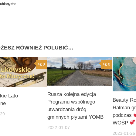
lubionych:
ŻESZ RÓWNIEŻ POLUBIĆ…
0
0
Rusza kolejna edycja
kie Lato
Beauty R
Programu wspólnego
ne
Halman gr
utwardzania dróg
-29
podczas
gminnych płytami YOMB
WOŚP
2022-01-07
2023-01-26