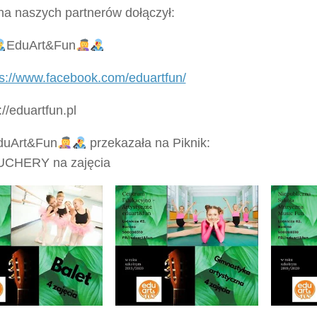
na naszych partnerów dołączył:
EduArt&Fun
ps://www.facebook.com/eduartfun/
://eduartfun.pl
duArt&Fun
przekazała na Piknik:
CHERY na zajęcia