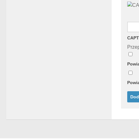
CAPT
Przep
Powia
Powia