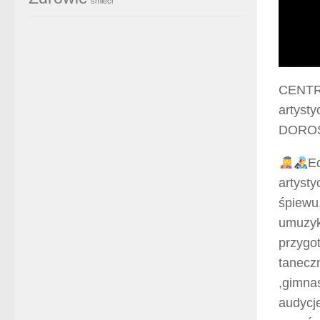
śmieci
CENT
artyst
DORO
E
artyst
śpiewu,
umuzyk
przygo
taneczn
,gimnas
audycje