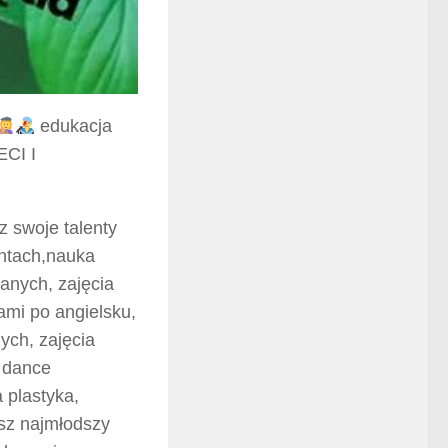
edukacja
CI I
z swoje talenty
entach,nauka
wanych, zajęcia
ami po angielsku,
ych, zajęcia
z dance
 plastyka,
asz najmłodszy