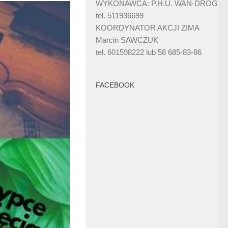
WYKONAWCA: P.H.U. WAN-DRÓG
tel. 511936699
KOORDYNATOR AKCJI ZIMA
Marcin SAWCZUK
tel. 601598222 lub 58 685-83-86
FACEBOOK