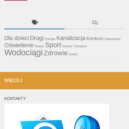
Dla dzieci
Drogi
Kanalizacja
Konkurs
Energia
Obwodnica
Sport
Oświetlenie
Rower
Szkoła
Transport
Wodociągi
Zdrowie
śmieci
WIĘCEJ
KONTAKTY